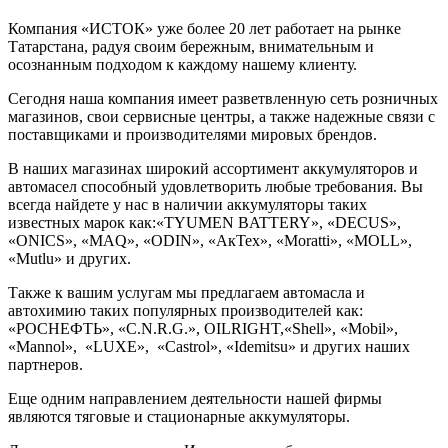
Компания «ИСТОК» уже более 20 лет работает на рынке
Татарстана, радуя своим бережным, внимательным и
осознанным подходом к каждому нашему клиенту.
Сегодня наша компания имеет разветвленную сеть розничных
магазинов, свои сервисные центры, а также надежные связи с
поставщиками и производителями мировых брендов.
В наших магазинах широкий ассортимент аккумуляторов и
автомасел способный удовлетворить любые требования. Вы
всегда найдете у нас в наличии аккумуляторы таких
известных марок как:«TYUMEN BATTERY», «DECUS»,
«ONICS», «MAQ», «ODIN», «АкТех», «Moratti», «MOLL»,
«Mutlu» и других.
Также к вашим услугам мы предлагаем автомасла и
автохимию таких популярных производителей как:
«РОСНЕФТЬ», «C.N.R.G.», OILRIGHT,«Shell», «Mobil»,
«Mannol», «LUXE», «Castrol», «Idemitsu» и других наших
партнеров.
Еще одним направлением деятельности нашей фирмы
являются тяговые и стационарные аккумуляторы.