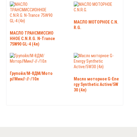
МАСЛО МОТОРНОЕ C.N.
R.G.
МАСЛО ТРАНСМИССИО
ННОЕ C.N.R.G. N-Trance
75W90 GL-4 (4л)
Групойл/М-8ДМ/Мото
р//Мин//-//-/10л
Масло моторное G-Ene
rgy Synthetic Active/5W
30 (4л)