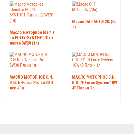
Масло OilR М-10Г2К/(20
л)
Масло моторное Idemit
su FULLY-SYNTHETIC (п
ласт)/0W20 (1л)
МАСЛО МОТОРНОЕ C.N.
МАСЛО МОТОРНОЕ C.N.
R.G. N-Force Pro 5W30 П
R.G. N-Force System 10W
лсин 1л
40 Плсин 1л