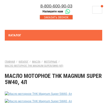
8-800-600-90-03
Напишите нам
8-843-230-17-45
МАГАЗИНЫ
ЗАКАЗАТЬ ЗВОНОК
Корзина
Казань
СЕРВИСНЫЙ ЦЕНТР
8-8552-92-00-75
Набережные Челны
ДОСТАВКА
8-917-227-43-39
КАТАЛОГ
Азнакаево
ОПЛАТА
Выберите город:
УТИЛИЗАЦИЯ АКБ
Азнакаево
ТЯГОВЫЕ И СТАЦИОНАРНЫЕ АКБ
ГЛАВНАЯ
/
КАТАЛОГ
/
МАСЛА
/
МОТОРНЫЕ
/
МАСЛО МОТОРНОЕ THK MAGNUM SUPER/5W40 (4Л)
ЮРИДИЧЕСКИМ ЛИЦАМ
МАСЛО МОТОРНОЕ THK MAGNUM SUPER
КОНТАКТЫ
5W40, 4Л
АКЦИИ