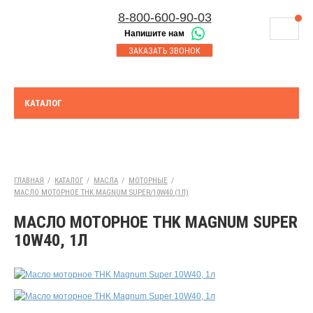
8-800-600-90-03
Напишите нам
8-843-230-17-45
МАГАЗИНЫ
ЗАКАЗАТЬ ЗВОНОК
Корзина
Казань
СЕРВИСНЫЙ ЦЕНТР
8-8552-92-00-75
Набережные Челны
ДОСТАВКА
8-917-227-43-39
КАТАЛОГ
Азнакаево
ОПЛАТА
Выберите город:
УТИЛИЗАЦИЯ АКБ
Азнакаево
ТЯГОВЫЕ И СТАЦИОНАРНЫЕ АКБ
ГЛАВНАЯ
/
КАТАЛОГ
/
МАСЛА
/
МОТОРНЫЕ
/
МАСЛО МОТОРНОЕ THK MAGNUM SUPER/10W40 (1Л)
ЮРИДИЧЕСКИМ ЛИЦАМ
МАСЛО МОТОРНОЕ THK MAGNUM SUPER
КОНТАКТЫ
10W40, 1Л
АКЦИИ