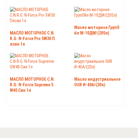
Масло моторное ГрупО
МАСЛО МОТОРНОЕ C.N.
йл М-10ДМ/(205л)
R.G. N-Force Pro 5W30 П
лсин 1л
МАСЛО МОТОРНОЕ C.N.
Масло индустриальное
R.G. N-Force Supreme 5
OilR И-40А/(20л)
W40 Син 1л