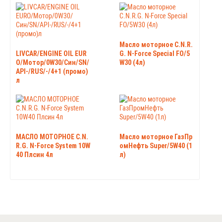
Масло моторное C.N.R.
LIVCAR/ENGINE OIL EUR
G. N-Force Special FO/5
O/Мотор/0W30/Син/SN/
W30 (4л)
API-/RUS/-/4+1 (промо)
л
МАСЛО МОТОРНОЕ C.N.
Масло моторное ГазПр
R.G. N-Force System 10W
омНефть Super/5W40 (1
40 Плсин 4л
л)