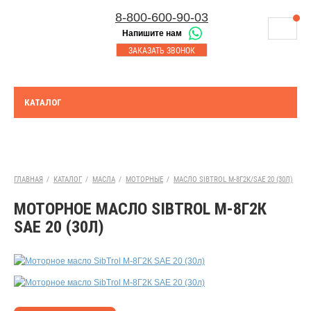
8-800-600-90-03
Напишите нам
8-843-230-17-45
МАГАЗИНЫ
ЗАКАЗАТЬ ЗВОНОК
Корзина
Казань
СЕРВИСНЫЙ ЦЕНТР
8-8552-92-00-75
Набережные Челны
ДОСТАВКА
8-917-227-43-39
КАТАЛОГ
Азнакаево
ОПЛАТА
Выберите город:
УТИЛИЗАЦИЯ АКБ
Азнакаево
ТЯГОВЫЕ И СТАЦИОНАРНЫЕ АКБ
ГЛАВНАЯ
/
КАТАЛОГ
/
МАСЛА
/
МОТОРНЫЕ
/
МАСЛО SIBTROL М-8Г2К/SAE 20 (30Л)
ЮРИДИЧЕСКИМ ЛИЦАМ
МОТОРНОЕ МАСЛО SIBTROL М-8Г2К
КОНТАКТЫ
SAE 20 (30Л)
АКЦИИ