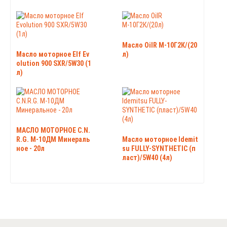
Масло OilR М-10Г2К/(20
Масло моторное Elf Ev
л)
olution 900 SXR/5W30 (1
л)
МАСЛО МОТОРНОЕ C.N.
R.G. М-10ДМ Минераль
Масло моторное Idemit
ное - 20л
su FULLY-SYNTHETIC (п
ласт)/5W40 (4л)