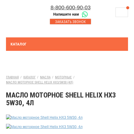
8-800-600-90-03
Напишите нам
8-843-230-17-45
МАГАЗИНЫ
ЗАКАЗАТЬ ЗВОНОК
Корзина
Казань
СЕРВИСНЫЙ ЦЕНТР
8-8552-92-00-75
Набережные Челны
ДОСТАВКА
8-917-227-43-39
КАТАЛОГ
Азнакаево
ОПЛАТА
Выберите город:
УТИЛИЗАЦИЯ АКБ
Азнакаево
ТЯГОВЫЕ И СТАЦИОНАРНЫЕ АКБ
ГЛАВНАЯ
/
КАТАЛОГ
/
МАСЛА
/
МОТОРНЫЕ
/
МАСЛО МОТОРНОЕ SHELL HELIX HX3/5W30 (4Л)
ЮРИДИЧЕСКИМ ЛИЦАМ
МАСЛО МОТОРНОЕ SHELL HELIX HX3
КОНТАКТЫ
5W30, 4Л
АКЦИИ