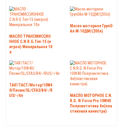
Масло моторное ГрупО
йл М-10ДМ/(205л)
МАСЛО ТРАНСМИССИО
ННОЕ C.N.R.G.Тэп-15 (н
игрол) Минеральное 10
л
TAIF/TACT/Мотор/10W4
0/Плсин/SL/CFA3/B4/-/R
US/-/4л
МАСЛО МОТОРНОЕ C.N.
R.G. N-Force Pro 10W40
Полусинтетика 4л(пла
стиковая канистра)