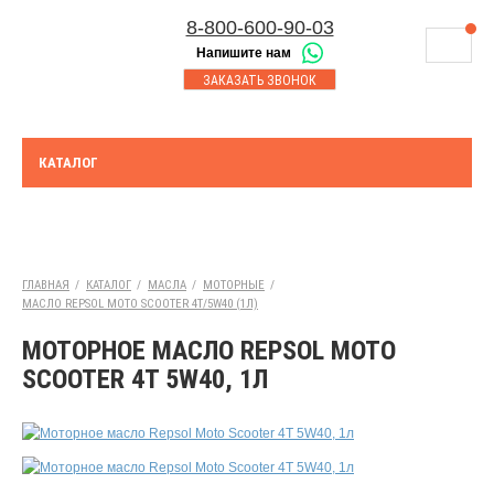
8-800-600-90-03
Напишите нам
8-843-230-17-45
МАГАЗИНЫ
ЗАКАЗАТЬ ЗВОНОК
Корзина
Казань
СЕРВИСНЫЙ ЦЕНТР
8-8552-92-00-75
Набережные Челны
ДОСТАВКА
8-917-227-43-39
КАТАЛОГ
Азнакаево
ОПЛАТА
Выберите город:
УТИЛИЗАЦИЯ АКБ
Азнакаево
ТЯГОВЫЕ И СТАЦИОНАРНЫЕ АКБ
ГЛАВНАЯ
/
КАТАЛОГ
/
МАСЛА
/
МОТОРНЫЕ
/
МАСЛО REPSOL MOTO SCOOTER 4T/5W40 (1Л)
ЮРИДИЧЕСКИМ ЛИЦАМ
МОТОРНОЕ МАСЛО REPSOL MOTO
КОНТАКТЫ
SCOOTER 4T 5W40, 1Л
АКЦИИ