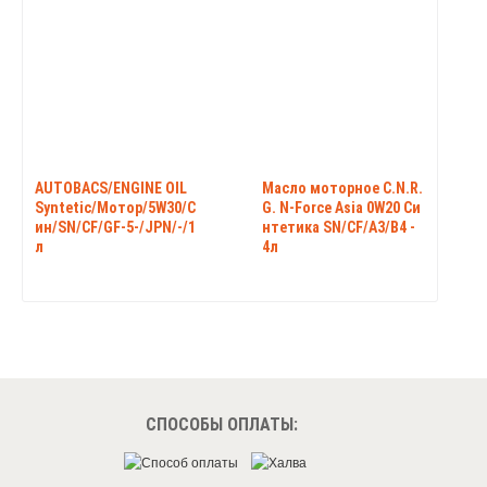
AUTOBACS/ENGINE OIL
Масло моторное C.N.R.
Syntetic/Мотор/5W30/С
G. N-Force Аsia 0W20 Си
ин/SN/CF/GF-5-/JPN/-/1
нтетика SN/CF/A3/B4 -
л
4л
СПОСОБЫ ОПЛАТЫ: