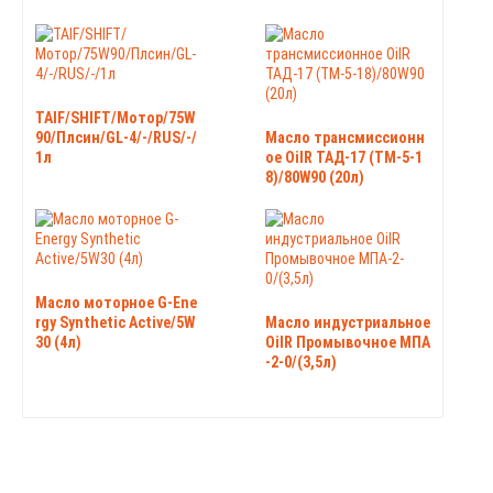
TAIF/SHIFT/Мотор/75W
90/Плсин/GL-4/-/RUS/-/
Масло трансмиссионн
1л
ое OilR ТАД-17 (ТМ-5-1
8)/80W90 (20л)
Масло моторное G-Ene
rgy Synthetic Active/5W
Масло индустриальное
30 (4л)
OilR Промывочное МПА
-2-0/(3,5л)