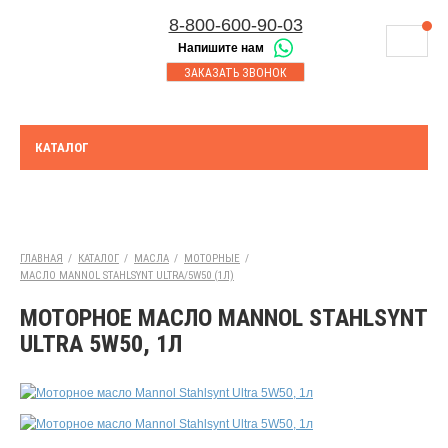
8-800-600-90-03
Напишите нам
8-843-230-17-45
МАГАЗИНЫ
ЗАКАЗАТЬ ЗВОНОК
Корзина
Казань
СЕРВИСНЫЙ ЦЕНТР
8-8552-92-00-75
Набережные Челны
ДОСТАВКА
8-917-227-43-39
КАТАЛОГ
Азнакаево
ОПЛАТА
Выберите город:
УТИЛИЗАЦИЯ АКБ
Азнакаево
ТЯГОВЫЕ И СТАЦИОНАРНЫЕ АКБ
ГЛАВНАЯ
/
КАТАЛОГ
/
МАСЛА
/
МОТОРНЫЕ
/
МАСЛО MANNOL STAHLSYNT ULTRA/5W50 (1Л)
ЮРИДИЧЕСКИМ ЛИЦАМ
МОТОРНОЕ МАСЛО MANNOL STAHLSYNT
КОНТАКТЫ
ULTRA 5W50, 1Л
АКЦИИ