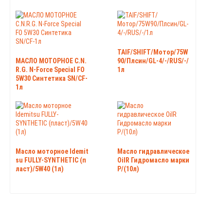
TAIF/SHIFT/Мотор/75W
МАСЛО МОТОРНОЕ C.N.
90/Плсин/GL-4/-/RUS/-/
R.G. N-Force Special FO
1л
5W30 Синтетика SN/CF-
1л
Масло моторное Idemit
Масло гидравлическое
su FULLY-SYNTHETIC (п
OilR Гидромасло марки
ласт)/5W40 (1л)
Р/(10л)