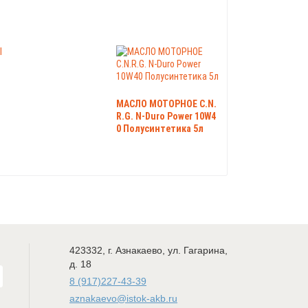
МАСЛО МОТОРНОЕ C.N.
R.G. N-Duro Power 10W4
0 Полусинтетика 5л
423332
,
г. Азнакаево
,
ул. Гагарина,
д. 18
8 (917)227-43-39
aznakaevo@istok-akb.ru