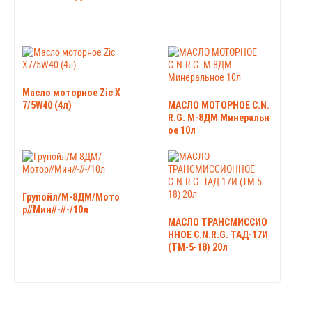
Масло моторное Zic X
7/5W40 (4л)
МАСЛО МОТОРНОЕ C.N.
R.G. М-8ДМ Минеральн
ое 10л
Групойл/М-8ДМ/Мото
р//Мин//-//-/10л
МАСЛО ТРАНСМИССИО
ННОЕ C.N.R.G. ТАД-17И
(ТМ-5-18) 20л