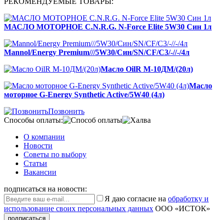
РЕКОМЕНДУЕМЫЕ ТОВАРЫ:
МАСЛО МОТОРНОЕ C.N.R.G. N-Force Elite 5W30 Син 1л
Mannol/Energy Рremium///5W30/Син/SN/CF/C3/-//-/4л
Масло OilR М-10ДМ/(20л)
Масло
моторное G-Energy Synthetic Active/5W40 (4л)
Позвонить
Способы оплаты:
О компании
Новости
Советы по выбору
Статьи
Вакансии
подписаться на новости:
Я даю согласие на
обработку и
использование своих персональных данных
ООО «ИСТОК»
подписаться